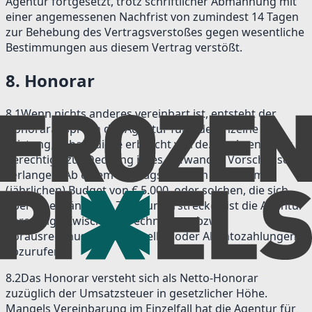
Agentur fortgesetzt, trotz schriftlicher Abmahnung mit
einer angemessenen Nachfrist von zumindest 14 Tagen
zur Behebung des Vertragsverstoßes gegen wesentliche
Bestimmungen aus diesem Vertrag verstößt.
8
.
Honorar
8.1
Wenn nichts anderes vereinbart ist, entsteht der
Honoraranspruch der Agentur für jede einzelne
Leistung, sobald diese erbracht wurde. Die Agentur ist
berechtigt, zur Deckung ihres Aufwandes Vorschüsse zu
verlangen. Ab einem Auftragsvolumen mit einem
(jährlichen) Budget von € 5.000, oder solchen, die sich
über einen längeren Zeitraum erstrecken ist die Agentur
berechtigt, Zwischenabrechnungen bzw.
Vorausrechnungen zu erstellen oder Akontozahlungen
abzurufen.
8.2
Das Honorar versteht sich als Netto-Honorar
zuzüglich der Umsatzsteuer in gesetzlicher Höhe.
Mangels Vereinbarung im Einzelfall hat die Agentur für